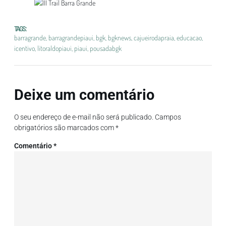
TAGS :
barragrande
,
barragrandepiaui
,
bgk
,
bgknews
,
cajueirodapraia
,
educacao
,
icentivo
,
litoraldopiaui
,
piaui
,
pousadabgk
Deixe um comentário
O seu endereço de e-mail não será publicado.
Campos
obrigatórios são marcados com
*
Comentário
*