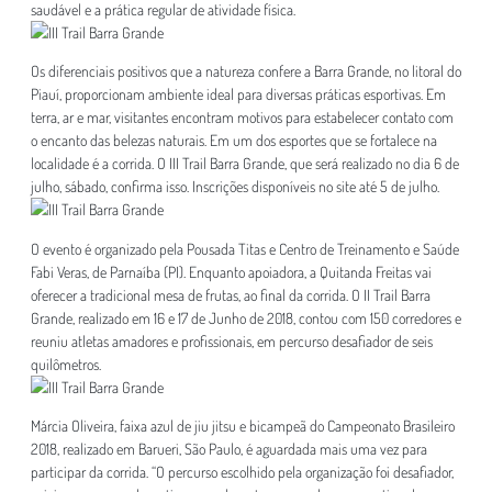
saudável e a prática regular de atividade física.
Os diferenciais positivos que a natureza confere a Barra Grande, no litoral do
Piauí, proporcionam ambiente ideal para diversas práticas esportivas. Em
terra, ar e mar, visitantes encontram motivos para estabelecer contato com
o encanto das belezas naturais. Em um dos esportes que se fortalece na
localidade é a corrida. O III Trail Barra Grande, que será realizado no dia 6 de
julho, sábado, confirma isso. Inscrições disponíveis no site até 5 de julho.
O evento é organizado pela Pousada Titas e Centro de Treinamento e Saúde
Fabi Veras, de Parnaíba (PI). Enquanto apoiadora, a Quitanda Freitas vai
oferecer a tradicional mesa de frutas, ao final da corrida. O II Trail Barra
Grande, realizado em 16 e 17 de Junho de 2018, contou com 150 corredores e
reuniu atletas amadores e profissionais, em percurso desafiador de seis
quilômetros.
Márcia Oliveira, faixa azul de jiu jitsu e bicampeã do Campeonato Brasileiro
2018, realizado em Barueri, São Paulo, é aguardada mais uma vez para
participar da corrida. “O percurso escolhido pela organização foi desafiador,