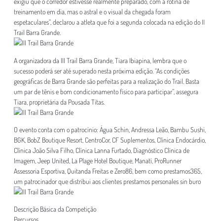
exigiu que o corredor estivesse realmente preparado, com a rotina de
treinamento em dia, mas o astral e o visual da chegada foram
espetaculares”, declarou a atleta que foi a segunda colocada na edição do II
Trail Barra Grande.
A organizadora da III Trail Barra Grande, Tiara Ibiapina, lembra que o
sucesso poderá ser até superado nesta próxima edição. “As condições
geográficas de Barra Grande são perfeitas para a realização do Trail. Basta
um par de tênis e bom condicionamento físico para participar”, assegura
Tiara, proprietária da Pousada Titas.
O evento conta com o patrocínio: Água Schin, Andressa Leão, Bambu Sushi,
BGK, BobZ Boutique Resort, CentroCor, CF Suplementos, Clínica Endocárdio,
Clínica João Silva Filho, Clínica Lanna Furtado, Diagnóstico Clínica de
Imagem, Jeep United, La Plage Hotel Boutique, Manatí, ProRunner
Assessoria Esportiva, Quitanda Freitas e Zero86, bem como prestamos365,
um patrocinador que distribui aos clientes
prestamos personales sin buro
Descrição Básica da Competição
Percursos