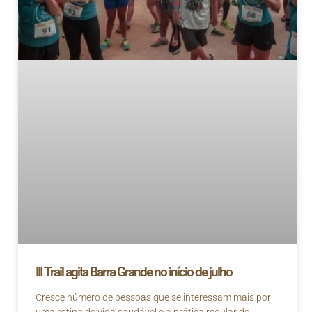
III Trail agita Barra Grande no início de julho
Cresce número de pessoas que se interessam mais por