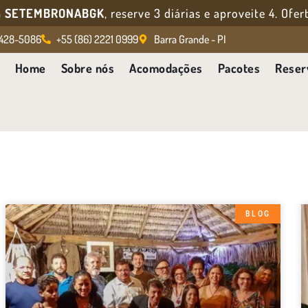
m
SETEMBRONABGK
, reserve 3 diárias e aproveite 4. Of
5428-5086
+55 (86) 2221 0999
Barra Grande - PI
Home
Sobre nós
Acomodações
Pacotes
Reser
BLOG