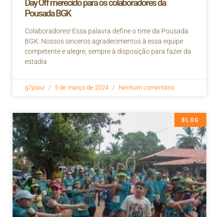
Day Off merecido para os colaboradores da
Pousada BGK
Colaboradores! Essa palavra define o time da Pousada
BGK. Nossos sinceros agradecimentos à essa equipe
competente e alegre, sempre à disposição para fazer da
estadia
g7piaui
5 de março de 2024
Nenhum comentário
BLOG