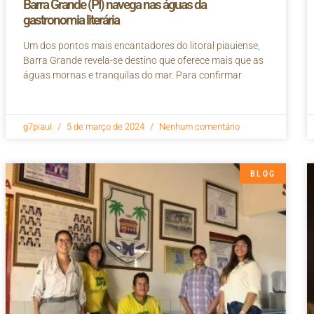
Barra Grande (PI) navega nas águas da
gastronomia literária
Um dos pontos mais encantadores do litoral piauiense,
Barra Grande revela-se destino que oferece mais que as
águas mornas e tranquilas do mar. Para confirmar
g7piaui
5 de março de 2024
Nenhum comentário
BLOG