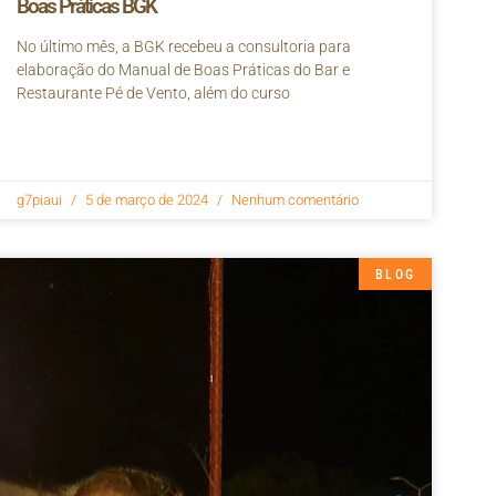
Boas Práticas BGK
No último mês, a BGK recebeu a consultoria para
elaboração do Manual de Boas Práticas do Bar e
Restaurante Pé de Vento, além do curso
g7piaui
5 de março de 2024
Nenhum comentário
BLOG