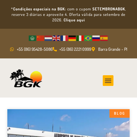
*
Condições especiais na BGK:
com o cupom
SETEMBRONABGK
,
reserve 3 diárias e aproveite 4. Oferta válida para setembro de
2026.
Clique aqui
+55 (86) 95428-5086
+55 (86) 2221 0999
Barra Grande - PI
BLOG